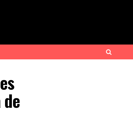
nes
a de