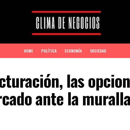
HOME
POLÍTICA
ECONOMÍA
SOCIEDAD
cturación, las opcio
rcado ante la murall