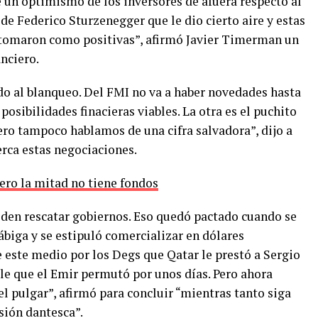
é un optimismo de los inversores de afuera respecto al
de Federico Sturzenegger que le dio cierto aire y estas
s tomaron como positivas”, afirmó Javier Timerman un
anciero.
o al blanqueo. Del FMI no va a haber novedades hasta
posibilidades finacieras viables. La otra es el puchito
pero tampoco hablamos de una cifra salvadora”, dijo a
erca estas negociaciones.
ero la mitad no tiene fondos
eden rescatar gobiernos. Eso quedó pactado cuando se
ábiga y se estipuló comercializar en dólares
 este medio por los Degs que Qatar le prestó a Sergio
le que el Emir permutó por unos días. Pero ahora
 pulgar”, afirmó para concluir “mientras tanto siga
esión dantesca”.