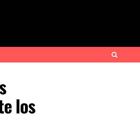
s
te los