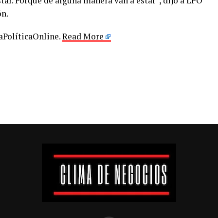
tar. Porque de alguna manera van a estar”, dijo a LPO
ón.
LaPolíticaOnline.
Read More