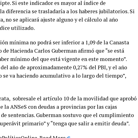
ipte. Si este indicador es mayor al índice de
a diferencia se trasladaría a los haberes jubilatorios. Si
a, no se aplicará ajuste alguno y el cálculo al año
dice utilizado.
ión mínima no podrá ser inferior a 1,09 de la Canasta
rio de Hacienda Carlos Guberman afirmó que “se está
aber mínimo del que está vigente en este momento”.
o del año de aproximadamente 0,27% del PBI, y el año
o se va haciendo acumulativo a lo largo del tiempo”,
rata, sobresale el artículo 10 de la movilidad que aprobó
e la ANSeS con deudas a provincias por las cajas
s de sentencias. Guberman sostuvo que el cumplimiento
superávit primario” y “tenga que salir a emitir deuda”.
LaPolíticaOnline.
Read More