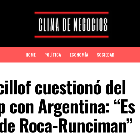
HOME
POLÍTICA
ECONOMÍA
SOCIEDAD
cillof cuestionó del
 con Argentina: “Es 
sde Roca-Runciman”