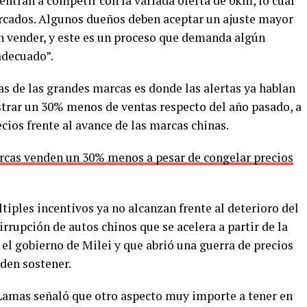
ntran a competir con la variada oferta de 0km, lo cual
rcados. Algunos dueños deben aceptar un ajuste mayor
en vender, y este es un proceso que demanda algún
adecuado”.
s de las grandes marcas es donde las alertas ya hablan
strar un 30% menos de ventas respecto del año pasado, a
ios frente al avance de las marcas chinas.
arcas venden un 30% menos a pesar de congelar precios
tiples incentivos ya no alcanzan frente al deterioro del
 irrupción de autos chinos que se acelera a partir de la
l gobierno de Milei y que abrió una guerra de precios
den sostener.
 Lamas señaló que otro aspecto muy importe a tener en