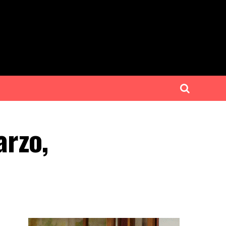
arzo,