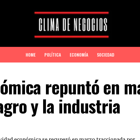
HOME
POLÍTICA
ECONOMÍA
SOCIEDAD
nómica repuntó en m
gro y la industria
tividad económica se recuperó en marzo traccionada por