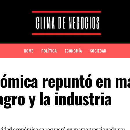
HOME
POLÍTICA
ECONOMÍA
SOCIEDAD
nómica repuntó en m
gro y la industria
tividad económica se recuperó en marzo traccionada por