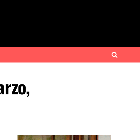
arzo,