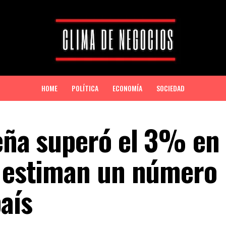
HOME
POLÍTICA
ECONOMÍA
SOCIEDAD
teña superó el 3% en
s estiman un número
país