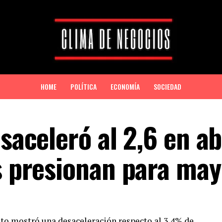
HOME
POLÍTICA
ECONOMÍA
SOCIEDAD
saceleró al 2,6 en abr
os presionan para ma
 dato mostró una desaceleración respecto al 3,4% de