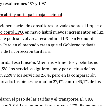
y resoluciones 197 y 198”.
n abril y anticipa la baja nacional
e vienen haciendo consultoras privadas sobre el impacto
o contó LPO
, en mayo habrá nuevos incrementos en luz,
que podrían volver a recalentar el IPC. En Economía
o. Pero en el mercado creen que el Gobierno todavía
e de la corrección tarifaria.
laridad esa tensión. Mientras Alimentos y bebidas no
1,5%, los servicios siguieron muy por encima de los
on 2,5% y los servicios 2,6%, pero en la comparación
rcada: los bienes acumulan 27,4% contra 43,1% de los
aron el peso de las tarifas y el transporte. El GBA
s, con 2,8%. Le siguieron Noreste, con 2,7%; Patagonia y