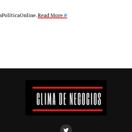
LaPolíticaOnline.
Read More