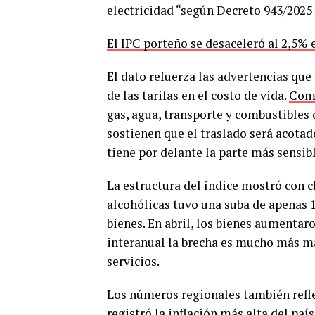
electricidad “según Decreto 943/2025 
El IPC porteño se desaceleró al 2,5% e
El dato refuerza las advertencias qu
de las tarifas en el costo de vida.
Com
gas, agua, transporte y combustibles 
sostienen que el traslado será acotad
tiene por delante la parte más sensibl
La estructura del índice mostró con c
alcohólicas tuvo una suba de apenas 
bienes. En abril, los bienes aumentar
interanual la brecha es mucho más ma
servicios.
Los números regionales también reflej
registró la inflación más alta del paí