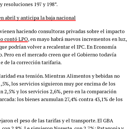
y resoluciones 197 y 198”.
n abril y anticipa la baja nacional
e vienen haciendo consultoras privadas sobre el impacto
o contó LPO
, en mayo habrá nuevos incrementos en luz,
que podrían volver a recalentar el IPC. En Economía
o. Pero en el mercado creen que el Gobierno todavía
e de la corrección tarifaria.
laridad esa tensión. Mientras Alimentos y bebidas no
1,5%, los servicios siguieron muy por encima de los
on 2,5% y los servicios 2,6%, pero en la comparación
rcada: los bienes acumulan 27,4% contra 43,1% de los
aron el peso de las tarifas y el transporte. El GBA
s, con 2,8%. Le siguieron Noreste, con 2,7%; Patagonia y