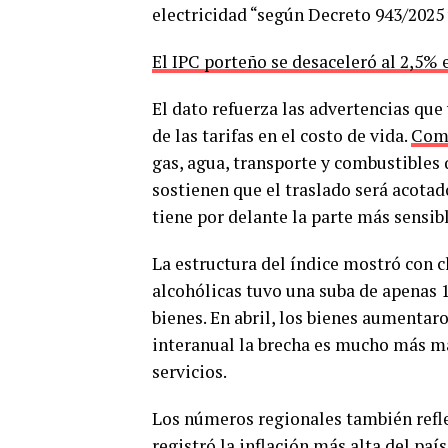
electricidad “según Decreto 943/2025 
El IPC porteño se desaceleró al 2,5% e
El dato refuerza las advertencias qu
de las tarifas en el costo de vida.
Com
gas, agua, transporte y combustibles 
sostienen que el traslado será acotad
tiene por delante la parte más sensibl
La estructura del índice mostró con c
alcohólicas tuvo una suba de apenas 
bienes. En abril, los bienes aumentar
interanual la brecha es mucho más ma
servicios.
Los números regionales también reflej
registró la inflación más alta del paí