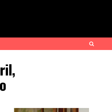
il,
yo