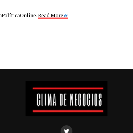
LaPolíticaOnline.
Read More