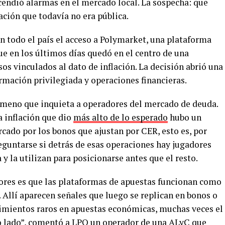
endió alarmas en el mercado local. La sospecha: que
ción que todavía no era pública.
n todo el país el acceso a Polymarket, una plataforma
e en los últimos días quedó en el centro de una
 vinculados al dato de inflación. La decisión abrió una
rmación privilegiada y operaciones financieras.
ómeno que inquieta a operadores del mercado de deuda.
la inflación que dio
más alto de lo esperado
hubo un
cado por los bonos que ajustan por CER, esto es, por
eguntarse si detrás de esas operaciones hay jugadores
y la utilizan para posicionarse antes que el resto.
dores es que las plataformas de apuestas funcionan como
Allí aparecen señales que luego se replican en bonos o
imientos raros en apuestas económicas, muchas veces el
o lado”, comentó a LPO un operador de una ALyC que