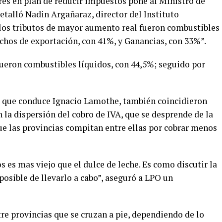
es en plan de reducir impuestos pone al Ministro de
etalló Nadin Argañaraz, director del Instituto
 “los tributos de mayor aumento real fueron combustibles
echos de exportación, con 41%, y Ganancias, con 33%”.
ueron combustibles líquidos, con 44,5%; seguido por
I que conduce Ignacio Lamothe, también coincidieron
 la dispersión del cobro de IVA, que se desprende de la
e las provincias compitan entre ellas por cobrar menos
os es mas viejo que el dulce de leche. Es como discutir la
osible de llevarlo a cabo”, aseguró a LPO un
.
re provincias que se cruzan a pie, dependiendo de lo