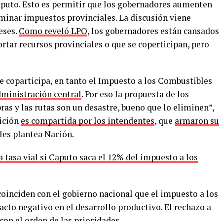
aputo. Esto es permitir que los gobernadores aumenten
liminar impuestos provinciales. La discusión viene
eses.
Como reveló LPO
, los gobernadores están cansados
ortar recursos provinciales o que se coperticipan, pero
e coparticipa, en tanto el Impuesto a los Combustibles
administración central
. Por eso la propuesta de los
ras y las rutas son un desastre, bueno que lo eliminen”,
sición
es compartida por los intendentes
, que
armaron su
 les plantea Nación.
 tasa vial si Caputo saca el 12% del impuesto a los
oinciden con el gobierno nacional que el impuesto a los
acto negativo en el desarrollo productivo. El rechazo a
con el orden de las prioridades.