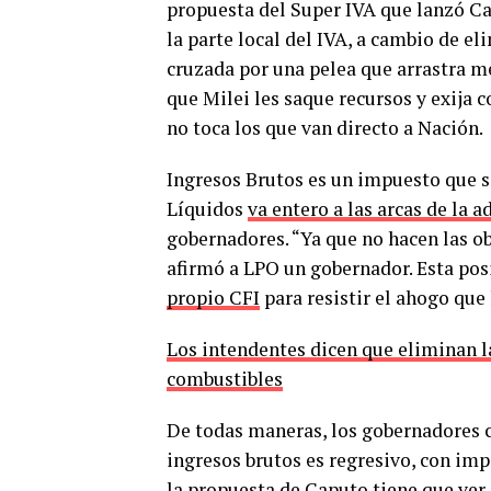
propuesta del Super IVA que lanzó C
la parte local del IVA, a cambio de e
cruzada por una pelea que arrastra m
que Milei les saque recursos y exija c
no toca los que van directo a Nación.
Ingresos Brutos es un impuesto que s
Líquidos
va entero a las arcas de la 
gobernadores. “Ya que no hacen las ob
afirmó a LPO un gobernador. Esta po
propio CFI
para resistir el ahogo que
Los intendentes dicen que eliminan la
combustibles
De todas maneras, los gobernadores c
ingresos brutos es regresivo, con imp
la propuesta de Caputo tiene que ver 