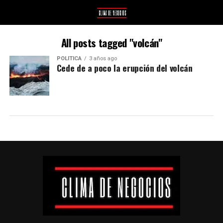
All posts tagged "volcán"
POLÍTICA
3 años ago
Cede de a poco la erupción del volcán