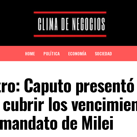
HOME
POLÍTICA
ECONOMÍA
SOCIEDAD
stro: Caputo presentó
 cubrir los vencimie
l mandato de Milei