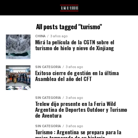
All posts tagged "turismo"
CHINA
3 años ago
Mirá la película de la CGTN sobre el
turismo de hielo y nieve de Xinjiang
SIN CATEGORÍA
3 años ago
Exitoso cierre de gestión en la última
Asamblea del año del CFT
SIN CATEGORÍA
3 años ago
Trelew dijo presente en la Feria Wild
Argentina de Deportes Outdoor y Turismo
de Aventura
SIN CATEGORÍA
3 años ago
Turismo : Argentina se prepara para la
mejor temporada de su historia